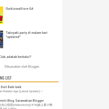
OurkizunaStore GA
Takoyaki party di malam hari
*updated*
Club, adakah berbaloi?
Dikuasakan oleh
Blogger
.
NG LIST
 Duit Baik-baik
el Maldini Age [Latest Update] ✅
ie's Blog: Sarawakian Blogger
光心慌慌(Halloween)[1978]線上看小鴨
-HD 1080p