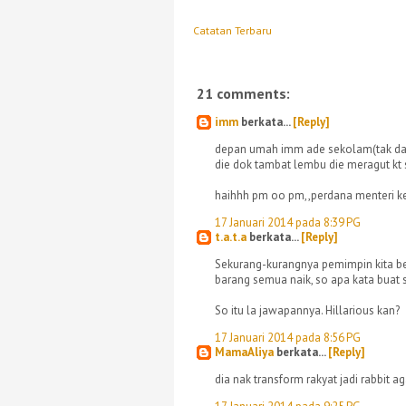
Catatan Terbaru
21 comments:
imm
berkata...
[Reply]
depan umah imm ade sekolam(tak dal
die dok tambat lembu die meragut kt s
haihhh pm oo pm,,perdana menteri k
17 Januari 2014 pada 8:39 PG
t.a.t.a
berkata...
[Reply]
Sekurang-kurangnya pemimpin kita beri
barang semua naik, so apa kata buat
So itu la jawapannya. Hillarious kan?
17 Januari 2014 pada 8:56 PG
MamaAliya
berkata...
[Reply]
dia nak transform rakyat jadi rabbit a