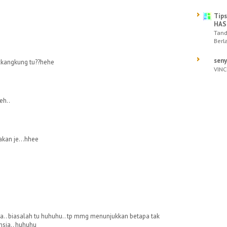
Tips
HAS
Tand
Berl
sen
mckangkung tu??hehe
VINC
eh..
akan je...hhee
.. biasalah tu huhuhu.. tp mmg menunjukkan betapa tak
msia.. huhuhu