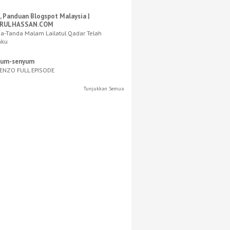
, Panduan Blogspot Malaysia |
RULHASSAN.COM
a-Tanda Malam Lailatul Qadar Telah
aku
yum-senyum
ENZO FULL EPISODE
Tunjukkan Semua