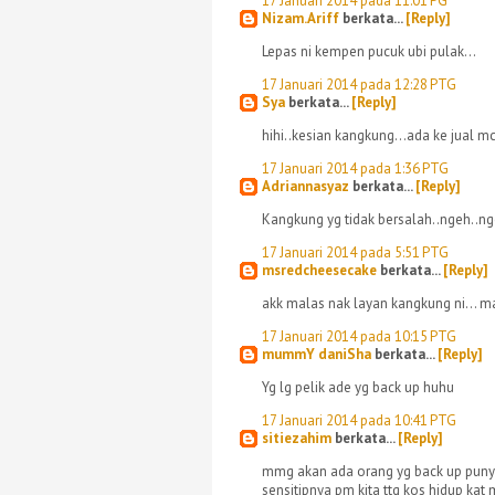
17 Januari 2014 pada 11:01 PG
Nizam.Ariff
berkata...
[Reply]
Lepas ni kempen pucuk ubi pulak...
17 Januari 2014 pada 12:28 PTG
Sya
berkata...
[Reply]
hihi..kesian kangkung...ada ke jual 
17 Januari 2014 pada 1:36 PTG
Adriannasyaz
berkata...
[Reply]
Kangkung yg tidak bersalah..ngeh..ng
17 Januari 2014 pada 5:51 PTG
msredcheesecake
berkata...
[Reply]
akk malas nak layan kangkung ni... m
17 Januari 2014 pada 10:15 PTG
mummY daniSha
berkata...
[Reply]
Yg lg pelik ade yg back up huhu
17 Januari 2014 pada 10:41 PTG
sitiezahim
berkata...
[Reply]
mmg akan ada orang yg back up punya
sensitipnya pm kita ttg kos hidup kat 