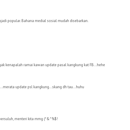
enjadi popular. Bahana medial sosial mudah disebarkan.
ugak kenapalah ramai kawan update pasal kangkung kat FB...hehe
...merata update psl kangkung...skang dh tau...huhu
 bersuluh, menteri kita mmg (*&^%$!