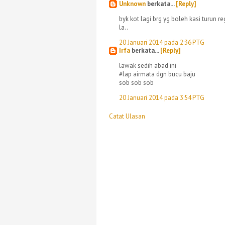
Unknown
berkata...
[Reply]
byk kot lagi brg yg boleh kasi turun r
la..
20 Januari 2014 pada 2:36 PTG
Irfa
berkata...
[Reply]
lawak sedih abad ini
#lap airmata dgn bucu baju
sob sob sob
20 Januari 2014 pada 3:54 PTG
Catat Ulasan