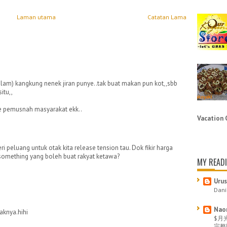
Laman utama
Catatan Lama
am) kangkung nenek jiran punye..tak buat makan pun kot,,sbb
itu,,
e pemusnah masyarakat ekk..
Vacation 
 peluang untuk otak kita release tension tau. Dok fikir harga
 something yang boleh buat rakyat ketawa?
MY READI
Urus
Dani
Naom
gaknya.hihi
$月光
完整版