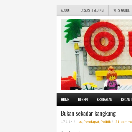
ABOUT
BREASTFEEDING
WTS GUIDE
HOME
RESEPI
KESIHATAN
KECANT
Bukan sekadar kangkung
17.1.14
Isu
,
Pendapat
,
Politik
21 comme