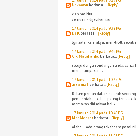
17 Januari 2014 pada 9:25 PG
Unknown
berkata...
[Reply]
cian pm kita...
semua nk dijadikan isu
17 Januari 2014 pada 9:32 PG
Dr K
berkata...
[Reply]
Jgn salahkan rakyat men-troll, sebab 
17 Januari 2014 pada 9:46 PG
Cik Matahariku
berkata...
[Reply]
setuju dengan pndangan anda, cerita k
menghampakan...
17 Januari 2014 pada 10:27 PG
aizamia3
berkata...
[Reply]
Belum pernah dalam sejarah seorang 
pemerintahan kali ni paling teruk aka
memakan diri rakyat balik.
17 Januari 2014 pada 10:49 PG
Mar Mansor
berkata...
[Reply]
alahai...ada orang tak faham pasal nih