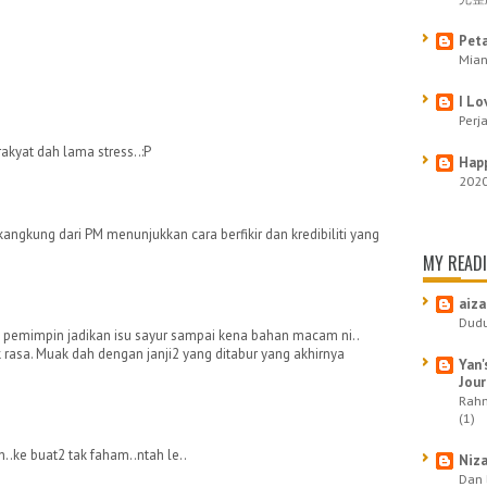
Pet
Mian
I Lo
Perj
rakyat dah lama stress..:P
Happ
2020
angkung dari PM menunjukkan cara berfikir dan kredibiliti yang
MY READI
aiz
Dudu
pemimpin jadikan isu sayur sampai kena bahan macam ni..
k rasa. Muak dah dengan janji2 yang ditabur yang akhirnya
Yan'
Jour
Rahm
(1)
..ke buat2 tak faham..ntah le..
Niza
Dan 