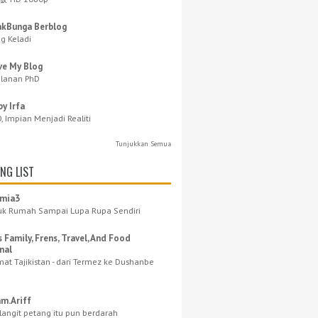
akBunga Berblog
g Keladi
ve My Blog
alanan PhD
y Irfa
, Impian Menjadi Realiti
Tunjukkan Semua
NG LIST
amia3
k Rumah Sampai Lupa Rupa Sendiri
s Family, Frens, Travel, And Food
nal
at Tajikistan - dari Termez ke Dushanbe
m.Ariff
langit petang itu pun berdarah