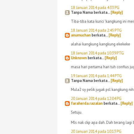
18 Januari 2014 pada 4:33 PG
Tanpa Nama berkata...
[Reply]
Tiba-tiba kata kunci 'kangkung ini m
18 Januari 2014 pada 2:45 PTG
anumuchan
berkata...
[Reply]
alahai kangkung kangkung ekekeke
18 Januari 2014 pada 10:39 PTG
Unknown
berkata...
[Reply]
masa hari pertama hari tuh confius j
19 Januari 2014 pada 1:44 PTG
Tanpa Nama berkata...
[Reply]
Mula2 sy pelik jugak psl kangkung nih
20 Januari 2014 pada 12:04 PG
faraherda.razalan
berkata...
[Reply]
Setuju.
Mls nak ckp apa dah. Dah terang lagi
20 Januari 2014 pada 10:13 PG