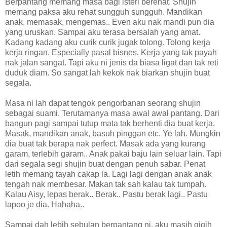
Berpantang memang masa bagi isteri berehat. Shujin
memang paksa aku rehat sungguh sungguh. Mandikan
anak, memasak, mengemas.. Even aku nak mandi pun dia
yang uruskan. Sampai aku terasa bersalah yang amat.
Kadang kadang aku curik curik jugak tolong. Tolong kerja
kerja ringan. Especially pasal bisnes. Kerja yang tak payah
nak jalan sangat. Tapi aku ni jenis da biasa ligat dan tak reti
duduk diam. So sangat lah kekok nak biarkan shujin buat
segala.
Masa ni lah dapat tengok pengorbanan seorang shujin
sebagai suami. Terutamanya masa awal awal pantang. Dari
bangun pagi sampai tutup mata tak berhenti dia buat kerja.
Masak, mandikan anak, basuh pinggan etc. Ye lah. Mungkin
dia buat tak berapa nak perfect. Masak ada yang kurang
garam, terlebih garam.. Anak pakai baju lain seluar lain. Tapi
dari segala segi shujin buat dengan penuh sabar. Penat
letih memang tayah cakap la. Lagi lagi dengan anak anak
tengah nak membesar. Makan tak sah kalau tak tumpah.
Kalau Aisy, lepas berak.. Berak.. Pastu berak lagi.. Pastu
lapoo je dia. Hahaha..
Sampai dah lebih sebulan berpantang ni, aku masih gigih