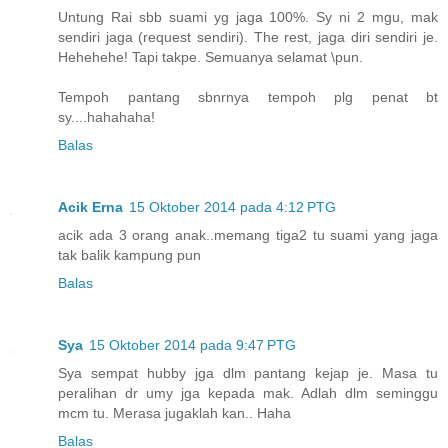
Untung Rai sbb suami yg jaga 100%. Sy ni 2 mgu, mak
sendiri jaga (request sendiri). The rest, jaga diri sendiri je.
Hehehehe! Tapi takpe. Semuanya selamat \pun.
Tempoh pantang sbnrnya tempoh plg penat bt
sy....hahahaha!
Balas
Acik Erna
15 Oktober 2014 pada 4:12 PTG
acik ada 3 orang anak..memang tiga2 tu suami yang jaga
tak balik kampung pun
Balas
Sya
15 Oktober 2014 pada 9:47 PTG
Sya sempat hubby jga dlm pantang kejap je. Masa tu
peralihan dr umy jga kepada mak. Adlah dlm seminggu
mcm tu. Merasa jugaklah kan.. Haha
Balas