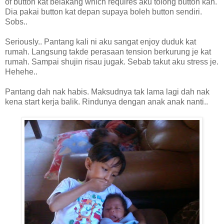
of button kat belakang which requires aku tolong button kan.
Dia pakai button kat depan supaya boleh button sendiri.
Sobs..
Seriously.. Pantang kali ni aku sangat enjoy duduk kat
rumah. Langsung takde perasaan tension berkurung je kat
rumah. Sampai shujin risau jugak. Sebab takut aku stress je.
Hehehe..
Pantang dah nak habis. Maksudnya tak lama lagi dah nak
kena start kerja balik. Rindunya dengan anak anak nanti..