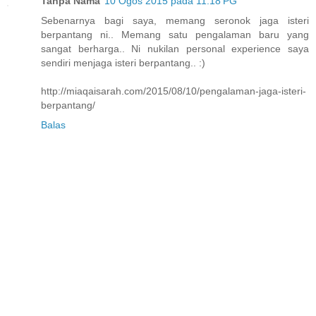
Tanpa Nama
10 Ogos 2015 pada 11:18 PG
Sebenarnya bagi saya, memang seronok jaga isteri
berpantang ni.. Memang satu pengalaman baru yang
sangat berharga.. Ni nukilan personal experience saya
sendiri menjaga isteri berpantang.. :)
http://miaqaisarah.com/2015/08/10/pengalaman-jaga-isteri-
berpantang/
Balas