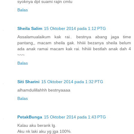
syoknya dpt suami rajin cmtu
Balas
Sheila Salim
15 Oktober 2014 pada 1:12 PTG
Assalamualaikum kak rai.. bestnya abang jaga time
pantang,, macam sheila gak. hhiiii bezanya sheila belum
ada anak ramai macam kak rai. hihiiii bestlah anak dah 4
~~~
Balas
Siti Sharini
15 Oktober 2014 pada 1:32 PTG
alhamdulillahhh bestnyaaaa
Balas
PetakBunga
15 Oktober 2014 pada 1:43 PTG
Kalau aku berank lg.
Aku nk laki aku yg jga 100%.