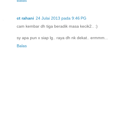
Balas
ct rahani
24 Julai 2013 pada 9:46 PG
cam kembar dh tiga beradik masa kecik2.. :)
sy apa pun x siap lg.. raya dh nk dekat.. ermmm...
Balas