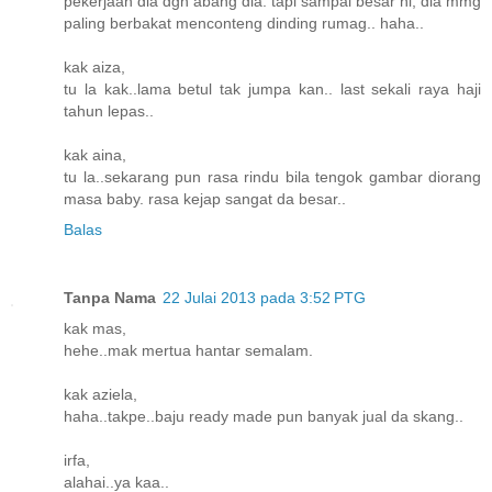
pekerjaan dia dgn abang dia. tapi sampai besar ni, dia mmg
paling berbakat menconteng dinding rumag.. haha..
kak aiza,
tu la kak..lama betul tak jumpa kan.. last sekali raya haji
tahun lepas..
kak aina,
tu la..sekarang pun rasa rindu bila tengok gambar diorang
masa baby. rasa kejap sangat da besar..
Balas
Tanpa Nama
22 Julai 2013 pada 3:52 PTG
kak mas,
hehe..mak mertua hantar semalam.
kak aziela,
haha..takpe..baju ready made pun banyak jual da skang..
irfa,
alahai..ya kaa..