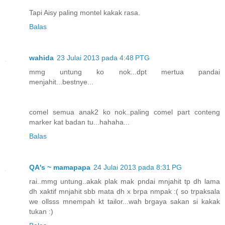
Tapi Aisy paling montel kakak rasa.
Balas
wahida
23 Julai 2013 pada 4:48 PTG
mmg untung ko nok...dpt mertua pandai
menjahit...bestnye...
comel semua anak2 ko nok..paling comel part conteng
marker kat badan tu...hahaha...
Balas
QA's ~ mamapapa
24 Julai 2013 pada 8:31 PG
rai..mmg untung..akak plak mak pndai mnjahit tp dh lama
dh xaktif mnjahit sbb mata dh x brpa nmpak :( so trpaksala
we ollsss mnempah kt tailor...wah brgaya sakan si kakak
tukan :)