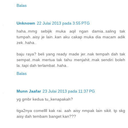
Balas
Unknown
22 Julai 2013 pada 3:55 PTG
haha..mmg sebijik muka aqil ngan damia..saling tak
tumpah..aisy je lain..kan aku cakap muka dia macam adik
zek..haha..
baju raya? beli yang ready made jer..nak tempah dah tak
sempat..mak mertua tak tahu menjahit..mak sendiri boleh
la..tapi dah terlambat..haha..
Balas
Munn Jaafar
23 Julai 2013 pada 11:37 PG
yg gmbr kedua tu,,kenapakah?
tiga2nya comellll kak rai. aah aisy nmpak lain sikit. tp skg
aisy dah tembam banget kan???